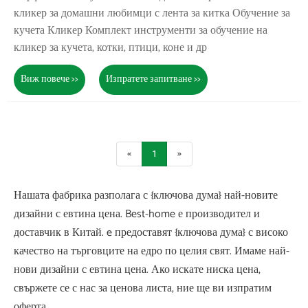
кликер за домашни любимци с лента за китка Обучение за
кучета Кликер Комплект инструменти за обучение на
кликер за кучета, котки, птици, коне и др
Виж повече >>
Изпратете запитване >>
«
1
»
Нашата фабрика разполага с {ключова дума} най-новите
дизайни с евтина цена. Best-home е производител и
доставчик в Китай. e предоставят {ключова дума} с високо
качество на търговците на едро по целия свят. Имаме най-
нови дизайни с евтина цена. Ако искате ниска цена,
свържете се с нас за ценова листа, ние ще ви изпратим
оферта.