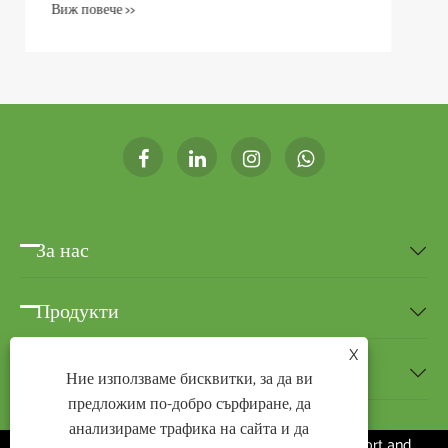
Виж повече >>
За нас

Продукти

X
Новини

Ние използваме бисквитки, за да ви
предложим по-добро сърфиране, да
анализираме трафика на сайта и да
Авторско право ©2020 Ningbo BEST-HOME Import and