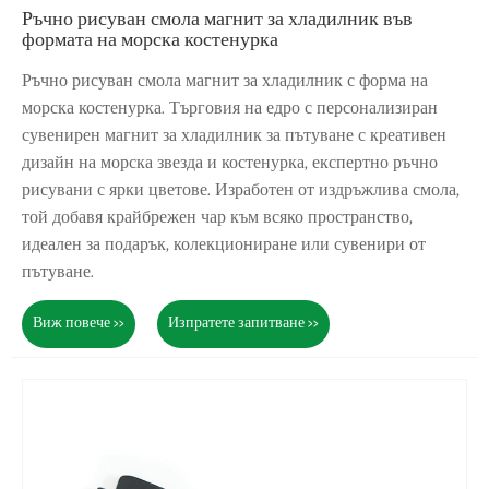
Ръчно рисуван смола магнит за хладилник във
формата на морска костенурка
Ръчно рисуван смола магнит за хладилник с форма на
морска костенурка. Търговия на едро с персонализиран
сувенирен магнит за хладилник за пътуване с креативен
дизайн на морска звезда и костенурка, експертно ръчно
рисувани с ярки цветове. Изработен от издръжлива смола,
той добавя крайбрежен чар към всяко пространство,
идеален за подарък, колекциониране или сувенири от
пътуване.
Виж повече >>
Изпратете запитване >>