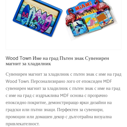
Wood Town Име на град Пътен знак Сувенирен
магнит за хладилник
Сувенирен магнит за хладилник с пътен знак с име на град
Wood Town. Персонализирано лого от епоксиден MDF
сувенирен магнит за хладилник с пътен знак с име на град
с име на град с издръжлива MDF основа с прозрачно
епоксидно покритие, демонстриращо ярки дизайни на
градски или пътни знаци. Перфектен за сувенири,
промоции или домашен декор с дълготрайна визуална
привлекателност.