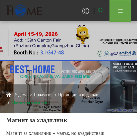


У дома
Продукти
Промоции и подаръци
Магнит за хладилник
Магнит за хладилник
Магнит за хладилник — малък, но въздействащ