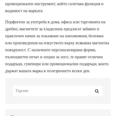
промоционален инструмент, който съчетава функция и
видимост на марката.
Перфектни за употреба в дома, офиса или търговията на
дребно, магнитите за хладилник предлагат забавен и
практичен начин за показване на напомняния, бележки
или произведения на изкуството върху всякаква магнитна
повърхност. С наличните персонализирани форми,
пълноцветен печат и опции за лого, те правят отлични
подаръци, сувенири или промоционални подаръци, които
държат вашата марка в полезрението всеки ден.