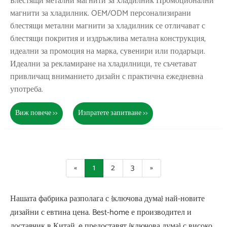
Блестящи метални магнити за хладилник Промоционални
магнити за хладилник. OEM/ODM персонализирани
блестящи метални магнити за хладилник се отличават с
блестящи покрития и издръжлива метална конструкция,
идеални за промоция на марка, сувенири или подаръци.
Идеални за рекламиране на хладилници, те съчетават
привличащ вниманието дизайн с практична ежедневна
употреба.
Виж повече >>
Изпратете запитване >>
«
1
2
3
»
Нашата фабрика разполага с {ключова дума} най-новите
дизайни с евтина цена. Best-home е производител и
доставчик в Китай. e предоставят {ключова дума} с високо