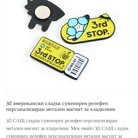
3d американски сладък сувенирен релефен
персонализиран метален магнит за хладилник
3D САЩ сладък сувенирен релефен персонализиран
метален магнит за хладилник. Мек емайл 3D САЩ сладък
сувенирен релефен персонализиран метален магнит за