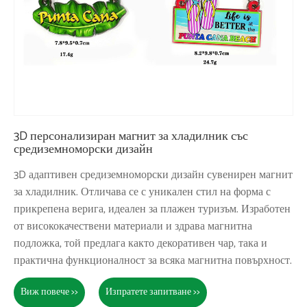
3D персонализиран магнит за хладилник със
средиземноморски дизайн
3D адаптивен средиземноморски дизайн сувенирен магнит
за хладилник. Отличава се с уникален стил на форма с
прикрепена верига, идеален за плажен туризъм. Изработен
от висококачествени материали и здрава магнитна
подложка, той предлага както декоративен чар, така и
практична функционалност за всяка магнитна повърхност.
Виж повече >>
Изпратете запитване >>