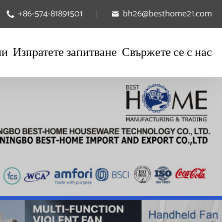
+86-574-81891501
bh26@besthome21.com


ли
Изпратете запитване
Свържете се с нас