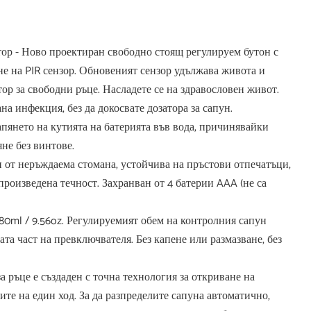
атор - Ново проектиран свободно стоящ регулируем бутон с
е на PIR сензор. Обновеният сензор удължава живота и
тор за свободни ръце. Насладете се на здравословен живот.
на инфекция, без да докосвате дозатора за сапун.
пянето на кутията на батерията във вода, причинявайки
яне без винтове.
н от неръждаема стомана, устойчива на пръстови отпечатъци,
роизведена течност. Захранван от 4 батерии AAA (не са
280ml / 9.56oz. Регулируемият обем на контролния сапун
ата част на превключвателя. Без капене или размазване, без
за ръце е създаден с точна технология за откриване на
ите на един ход. За да разпределите сапуна автоматично,