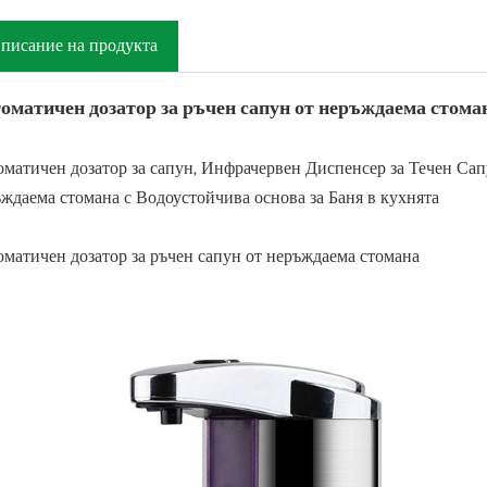
писание на продукта
оматичен дозатор за ръчен сапун от неръждаема стома
матичен дозатор за сапун, Инфрачервен Диспенсер за Течен Са
ждаема стомана с Водоустойчива основа за Баня в кухнята
матичен дозатор за ръчен сапун от неръждаема стомана