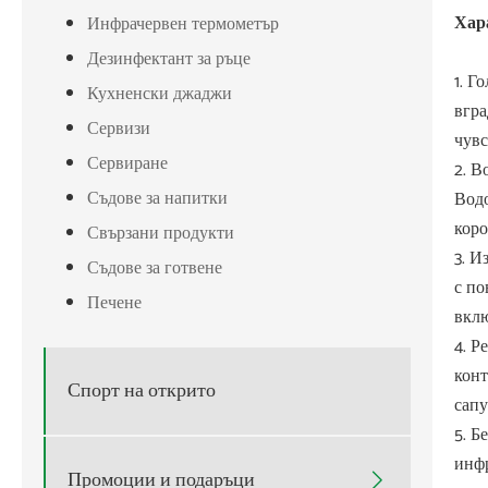
Хар
Инфрачервен термометър
Дезинфектант за ръце
1. Г
Кухненски джаджи
вгра
Сервизи
чувс
Сервиране
2. В
Съдове за напитки
Водо
коро
Свързани продукти
3. И
Съдове за готвене
с по
Печене
вклю
4. Р
конт
Спорт на открито
сапу
5. Б
инфр
Промоции и подаръци
