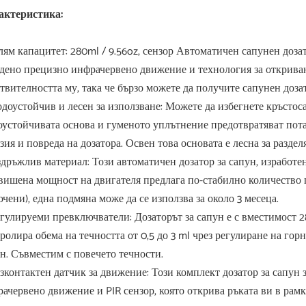
актеристика:
олям капацитет: 280ml / 9.56oz, сензор Автоматичен сапунен доз
дено прецизно инфрачервено движение и технология за откриван
твителността му, така че бързо можете да получите сапунен доза
одоустойчив и лесен за използване: Можете да избегнете кръстоса
устойчивата основа и гуменото уплътнение предотвратяват пота
зия и повреда на дозатора. Освен това основата е лесна за раздел
здръжлив материал: Този автоматичен дозатор за сапун, изработе
вишена мощност на двигателя предлага по-стабилно количество п
чени), една подмяна може да се използва за около 3 месеца.
егулируеми превключватели: Дозаторът за сапун е с вместимост 
ролира обема на течността от 0,5 до 3 ml чрез регулиране на горн
н. Съвместим с повечето течности.
езконтактен датчик за движение: Този комплект дозатор за сапун 
ачервено движение и PIR сензор, която открива ръката ви в рамк